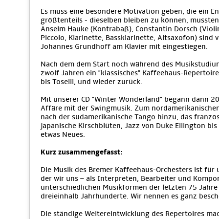
Es muss eine besondere Motivation geben, die ein E
größtenteils - dieselben bleiben zu können, musste
Anselm Hauke (Kontrabaß), Constantin Dorsch (Violine
Piccolo, Klarinette, Bassklarinette, Altsaxofon) sind
Johannes Grundhoff am Klavier mit eingestiegen.
Nach dem dem Start noch während des Musikstudiums
zwölf Jahren ein "klassisches" Kaffeehaus-Repertoire,
bis Toselli, und wieder zurück.
Mit unserer CD "Winter Wonderland" begann dann 200
Affäre mit der Swingmusik. Zum nordamerikanische
nach der südamerikanische Tango hinzu, das französ
japanische Kirschblüten, Jazz von Duke Ellington bi
etwas Neues.
Kurz zusammengefasst:
Die Musik des Bremer Kaffeehaus-Orchesters ist für 
der wir uns – als Interpreten, Bearbeiter und Kompo
unterschiedlichen Musikformen der letzten 75 Jahre 
dreieinhalb Jahrhunderte. Wir nennen es ganz besch
Die ständige Weitereintwicklung des Repertoires mac