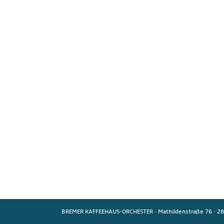
BREMER KAFFEEHAUS-ORCHESTER
·
Mathildenstraße 76
·
28