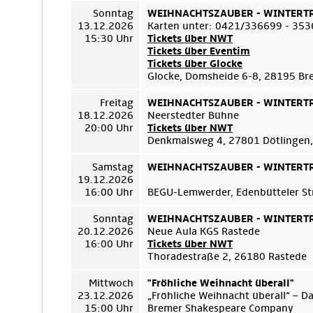
Sonntag
WEIHNACHTSZAUBER - WINTERTRÄ
13.12.2026
Karten unter: 0421/336699 - 35
15:30 Uhr
Tickets über NWT
Tickets über Eventim
Tickets über Glocke
Glocke, Domsheide 6-8, 28195 B
Freitag
WEIHNACHTSZAUBER - WINTERTRÄ
18.12.2026
Neerstedter Bühne
20:00 Uhr
Tickets über NWT
Denkmalsweg 4, 27801 Dötlingen,
Samstag
WEIHNACHTSZAUBER - WINTERTRÄ
19.12.2026
16:00 Uhr
BEGU-Lemwerder, Edenbütteler Str
Sonntag
WEIHNACHTSZAUBER - WINTERTRÄ
20.12.2026
Neue Aula KGS Rastede
16:00 Uhr
Tickets über NWT
Thoradestraße 2, 26180 Rastede
Mittwoch
"Fröhliche Weihnacht überall"
23.12.2026
„Fröhliche Weihnacht überall“ – D
15:00 Uhr
Bremer Shakespeare Company