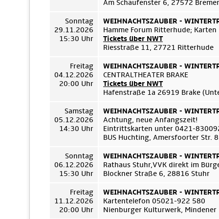
Am Schaufenster 6, 27572 Breme
Sonntag
WEIHNACHTSZAUBER - WINTERTRÄ
29.11.2026
Hamme Forum Ritterhude; Karten
15:30 Uhr
Tickets über NWT
Riesstraße 11, 27721 Ritterhude
Freitag
WEIHNACHTSZAUBER - WINTERTRÄ
04.12.2026
CENTRALTHEATER BRAKE
20:00 Uhr
Tickets über NWT
Hafenstraße 1a 26919 Brake (Unt
Samstag
WEIHNACHTSZAUBER - WINTERTRÄ
05.12.2026
Achtung, neue Anfangszeit!
14:30 Uhr
Eintrittskarten unter 0421-8300
BUS Huchting, Amersfoorter Str. 
Sonntag
WEIHNACHTSZAUBER - WINTERTRÄ
06.12.2026
Rathaus Stuhr,VVK direkt im Bür
15:30 Uhr
Blockner Straße 6, 28816 Stuhr
Freitag
WEIHNACHTSZAUBER - WINTERTRÄ
11.12.2026
Kartentelefon 05021-922 580
20:00 Uhr
Nienburger Kulturwerk, Mindener