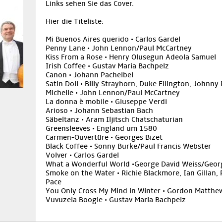
Links sehen Sie das Cover.
Hier die Titeliste:
Mi Buenos Aires querido • Carlos Gardel
Penny Lane • John Lennon/Paul McCartney
Kiss From a Rose • Henry Olusegun Adeola Samuel
Irish Coffee • Gustav Maria Bachpelz
Canon • Johann Pachelbel
Satin Doll • Billy Strayhorn, Duke Ellington, Johnny
Michelle • John Lennon/Paul McCartney
La donna è mobile • Giuseppe Verdi
Arioso • Johann Sebastian Bach
Säbeltanz • Aram Iljitsch Chatschaturian
Greensleeves • England um 1580
Carmen-Ouvertüre • Georges Bizet
Black Coffee • Sonny Burke/Paul Francis Webster
Volver • Carlos Gardel
What a Wonderful World •George David Weiss/Geor
Smoke on the Water • Richie Blackmore, Ian Gillan, 
Pace
You Only Cross My Mind in Winter • Gordon Matthe
Vuvuzela Boogie • Gustav Maria Bachpelz